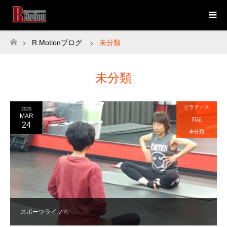
R.Motionブログ
未分類
ホーム
未分類
ピラティス
2025
MAR
日記
24
未分類
スポーツライフ🏃