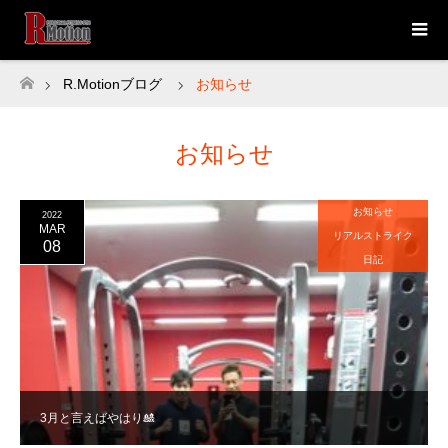
R.Motionブログ
お知らせ
ホーム
お知らせ
お知らせ
2022
MAR
リアルストライク
08
日記
3月と言えばやはり🎎