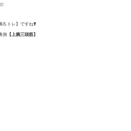
️
トレ】ですね❣️
裏側
【上腕三頭筋】