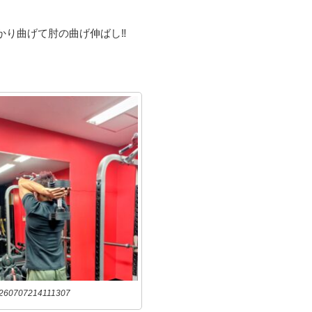
り曲げて肘の曲げ伸ばし‼️
260707214111307