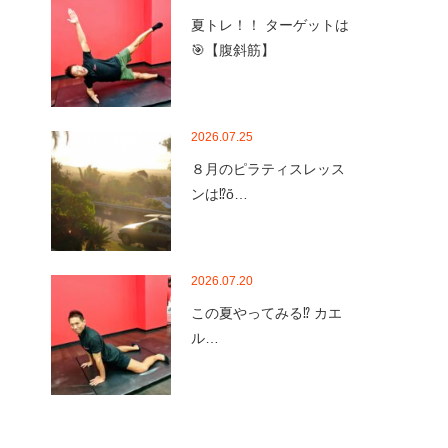
夏トレ！！ ターゲットは
🎯【腹斜筋】
2026.07.25
８月のピラティスレッス
ンは⁉ὄ…
2026.07.20
この夏やってみる⁉️ カエ
ル…