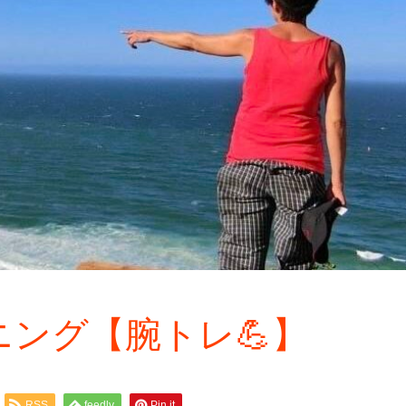
ング【腕トレ💪】
RSS
feedly
Pin it