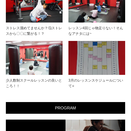
ストレス溜めてませんか？🤔ストレ
レッスン4回じゃ物足りない！そん
スから〇〇に繋がる！？
なアナタには~
少人数制スクールレッスンの良いと
3月のレッスンスケジュールについ
ころ！！
て⭐
PROGRAM