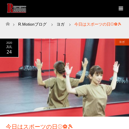
R.Motionブログ
ヨガ
今日はスポーツの日⚾⚽🎾
ホーム
ヨガ
2020
JUL
24
今日はスポーツの日⚾⚽🎾