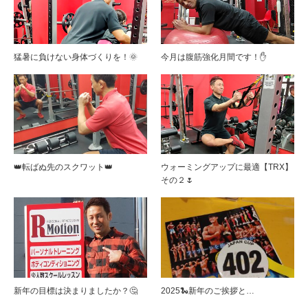
猛暑に負けない身体づくりを！🌞
今月は腹筋強化月間です！✋
👑転ばぬ先のスクワット👑
ウォーミングアップに最適【TRX】
その２🌷
新年の目標は決まりましたか？🤔
2025🐍新年のご挨拶と…