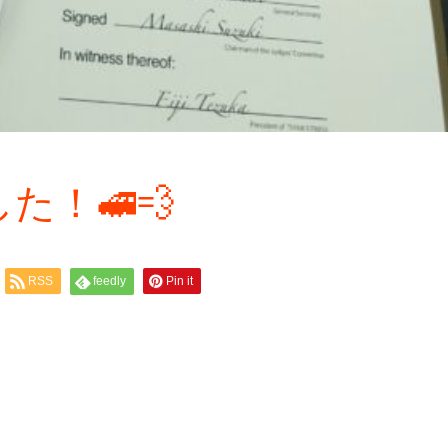
た！🚅💨
RSS
feedly
Pin it