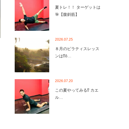
夏トレ！！ ターゲットは
🎯【腹斜筋】
2026.07.25
８月のピラティスレッス
ンは⁉ὄ…
2026.07.20
この夏やってみる⁉️ カエ
ル…