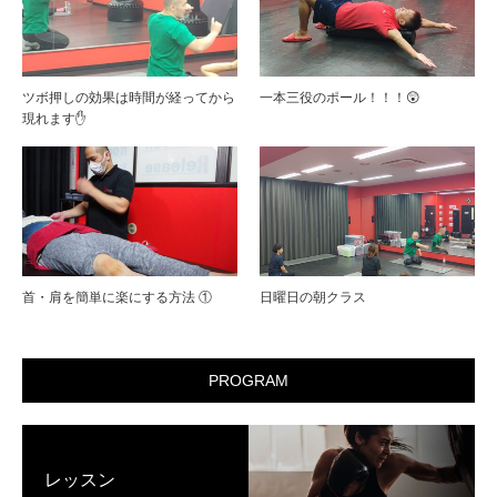
ツボ押しの効果は時間が経ってから
一本三役のポール！！！😲
現れます✋
首・肩を簡単に楽にする方法 ①
日曜日の朝クラス
PROGRAM
レッスン