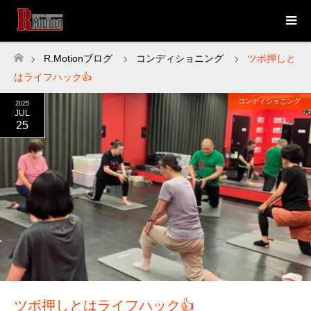
R.Motionブログ
コンディショニング
ツボ押しと
ホーム
はライフハック👍
コンディショニング
2025
JUL
25
ツボ押しとはライフハック👍