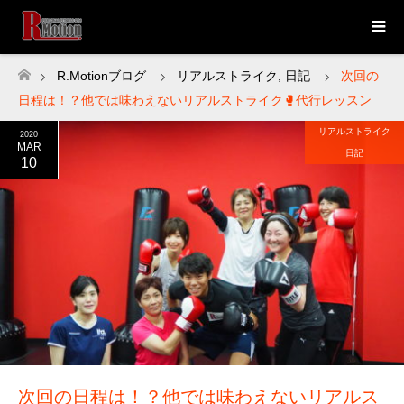
R.Motionブログ
リアルストライク
,
日記
次回の
ホーム
日程は！？他では味わえないリアルストライク🥊代行レッスン
リアルストライク
2020
MAR
日記
10
次回の日程は！？他では味わえないリアルス