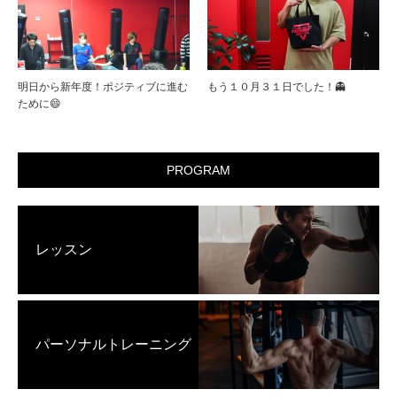
明日から新年度！ポジティブに進む
もう１０月３１日でした！👻
ために😄
PROGRAM
レッスン
パーソナルトレーニング