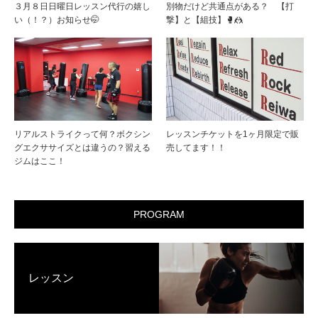
３月８日日曜日レッスン代行の嬉し
別物だけど共通点がある？ 【打
い（！？）お知らせ🤭
撃】と【組技】🥊🤼
リアルストライクって何？ボクシン
レッスンチケットを1ヶ月限定で販
グエクササイズとは違うの？習える
売してます！！
ジムはここ！
PROGRAM
レッスン